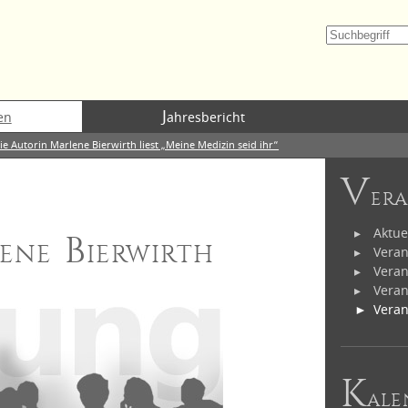
J
en
ahresbericht
ie Autorin Marlene Bierwirth liest „Meine Medizin seid ihr“
V
er
Aktue
ene Bierwirth
Veran
Veran
Veran
Veran
K
ale