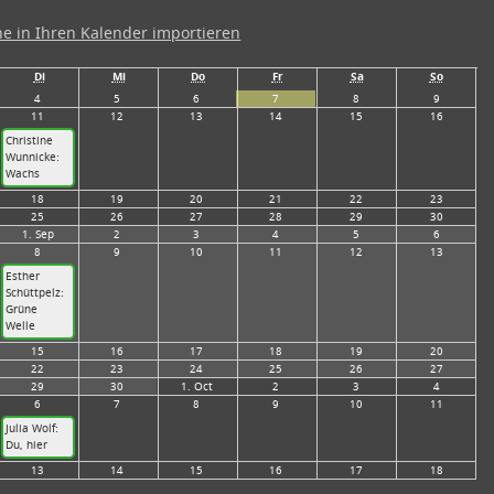
ne in Ihren Kalender importieren
Di
Mi
Do
Fr
Sa
So
4
5
6
7
8
9
11
12
13
14
15
16
Christine
Wunnicke:
Wachs
18
19
20
21
22
23
25
26
27
28
29
30
1
. Sep
2
3
4
5
6
8
9
10
11
12
13
Esther
Schüttpelz:
Grüne
Welle
15
16
17
18
19
20
22
23
24
25
26
27
29
30
1
. Oct
2
3
4
6
7
8
9
10
11
Julia Wolf:
Du, hier
13
14
15
16
17
18