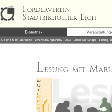
Förderverein
Stadtbibliothek Lich
B
V
ibliothek
eranstaltung
Sie sind hier:
Startseite
Veranstaltungsarchiv
2023
Licher Kulturtage
Lesung. D
L
esung mit Marl