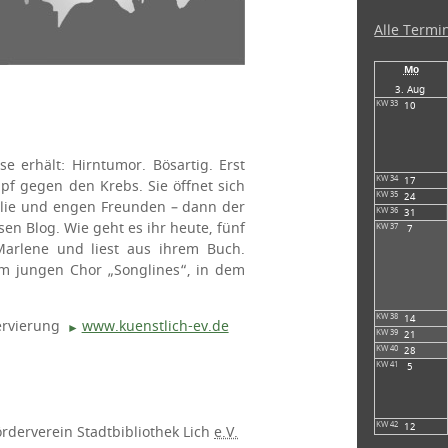
Alle Termi
Mo
3
. Aug
10
se erhält: Hirntumor. Bösartig. Erst
17
f gegen den Krebs. Sie öffnet sich
24
ilie und engen Freunden – dann der
31
n Blog. Wie geht es ihr heute, fünf
7
Marlene und liest aus ihrem Buch.
em jungen Chor „Songlines“, in dem
14
ervierung
www.kuenstlich-ev.de
21
28
5
12
derverein Stadtbibliothek Lich
e.V.